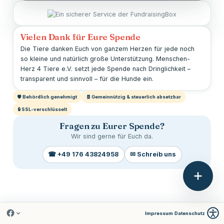
100.00%
Time
Rate
Vielen Dank für Eure Spende
Die Tiere danken Euch von ganzem Herzen für jede noch
so kleine und natürlich große Unterstützung. Menschen-
Herz 4 Tiere e.V. setzt jede Spende nach Dringlichkeit –
transparent und sinnvoll – für die Hunde ein.
🛡️ Behördlich genehmigt
🧾 Gemeinnützig & steuerlich absetzbar
🔒 SSL-verschlüsselt
Fragen zu Eurer Spende?
Wir sind gerne für Euch da.
☎ +49 176 43824958
✉ Schreib uns
Impressum
·
Datenschutz