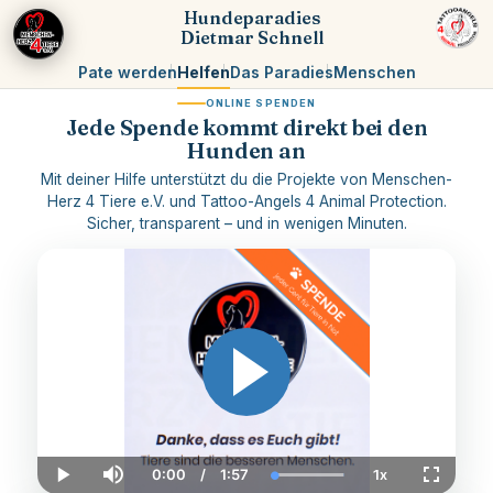
Hundeparadies
Dietmar Schnell
Pate werden
Helfen
Das Paradies
Menschen
ONLINE SPENDEN
Jede Spende kommt direkt bei den
Hunden an
Mit deiner Hilfe unterstützt du die Projekte von Menschen-
Herz 4 Tiere e.V. und Tattoo-Angels 4 Animal Protection.
Sicher, transparent – und in wenigen Minuten.
0:00
/
1:57
1x
Loaded
:
Current
Duration
Play
Mute
Playback
Fullscre